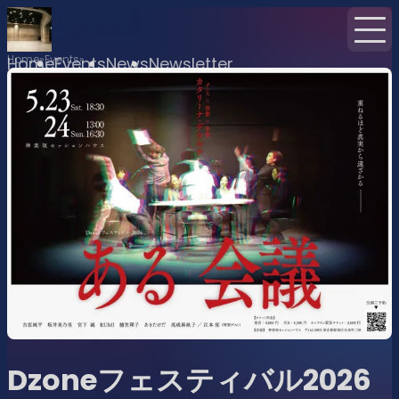
Home
Events
Home
Events
News
Newsletter
Dzoneフェスティバル2026